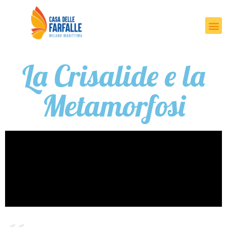
La Crisalide e la
Metamorfosi