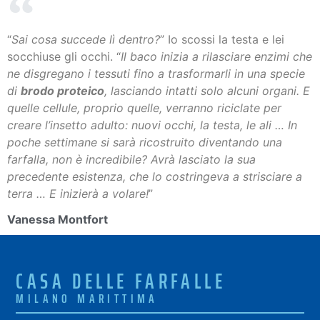
“
Sai cosa succede lì dentro?
” Io scossi la testa e lei
socchiuse gli occhi. “
Il baco inizia a rilasciare enzimi che
ne disgregano i tessuti fino a trasformarli in una specie
di
brodo proteico
, lasciando intatti solo alcuni organi. E
quelle cellule, proprio quelle, verranno riciclate per
creare l’insetto adulto: nuovi occhi, la testa, le ali … In
poche settimane si sarà ricostruito diventando una
farfalla, non è incredibile? Avrà lasciato la sua
precedente esistenza, che lo costringeva a strisciare a
terra … E inizierà a volare!
”
Vanessa Montfort
CASA DELLE FARFALLE
MILANO MARITTIMA