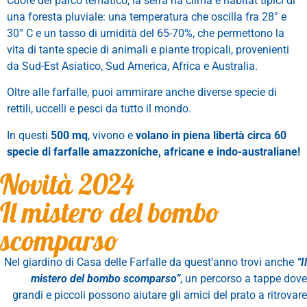
Cuore del parco tematico, la serra ha clima e habitat tipici di
una foresta pluviale: una temperatura che oscilla fra 28° e
30° C e un tasso di umidità del 65-70%, che permettono la
vita di tante specie di animali e piante tropicali, provenienti
da Sud-Est Asiatico, Sud America, Africa e Australia.
Oltre alle farfalle, puoi ammirare anche diverse specie di
rettili, uccelli e pesci da tutto il mondo.
In questi
500 mq
, vivono e
volano in piena libertà circa 60
specie di farfalle amazzoniche, africane e indo-australiane!
Novità 2024
Il mistero del bombo
scomparso
Nel giardino di Casa delle Farfalle da quest’anno trovi anche
“Il
mistero del bombo scomparso”
, un percorso a tappe dove
grandi e piccoli possono aiutare gli amici del prato a ritrovare