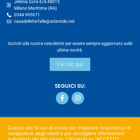
Jelenia Gora 6/d 48015
Milano Marittima (RA)
0544 995671
casadellefarfalle@atlantide.net
Iscriviti alla nostra newsletter per essere sempre aggiornato sulle
ultime novità.
Fai clic qui
SEGUICI SU:
PRIVACY & COOKIE POLICY
Questo sito fa uso di cookie per migliorare l’esperienza di
navigazione degli utenti e per raccogliere informazioni
sull’utilizzo del sito stesso. Cliccando su "ACCETTO