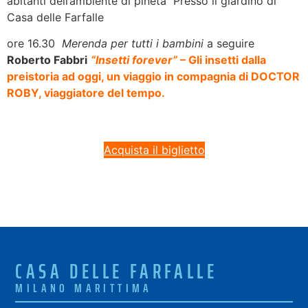
abitanti dell’ambiente di pineta Presso il giardino di
Casa delle Farfalle
ore 16.30
Merenda per tutti i bambini
a seguire
Roberto Fabbri
“Insetti forever”
– Gli insetti dalla
preistoria ad oggi, un viaggio in compagnia di DOCTOR
ROBY, viaggiatore del tempo.
Acquista il biglietto
CASA DELLE FARFALLE
MILANO MARITTIMA